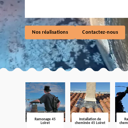
Nos réalisations
Contactez-nous
Ramonage 45
Installation de
R
Loiret
cheminée 45 Loiret
chem