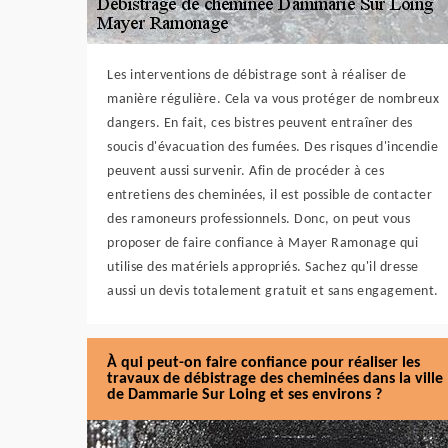
Les interventions de débistrage sont à réaliser de
manière régulière. Cela va vous protéger de nombreux
dangers. En fait, ces bistres peuvent entraîner des
soucis d'évacuation des fumées. Des risques d'incendie
peuvent aussi survenir. Afin de procéder à ces
entretiens des cheminées, il est possible de contacter
des ramoneurs professionnels. Donc, on peut vous
proposer de faire confiance à Mayer Ramonage qui
utilise des matériels appropriés. Sachez qu'il dresse
aussi un devis totalement gratuit et sans engagement.
À qui peut-on faire confiance pour réaliser les
travaux de débistrage des cheminées dans la ville
de Dammarie Sur Loing et ses environs ?