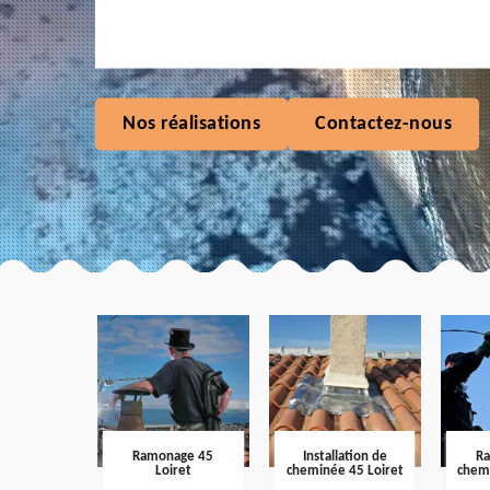
Nos réalisations
Contactez-nous
Ramonage 45
Installation de
R
Loiret
cheminée 45 Loiret
chem