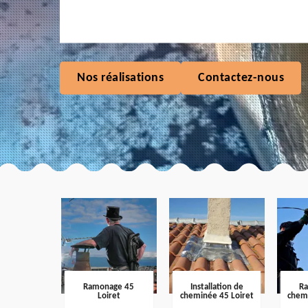
Nos réalisations
Contactez-nous
Ramonage 45
Installation de
R
Loiret
cheminée 45 Loiret
chem