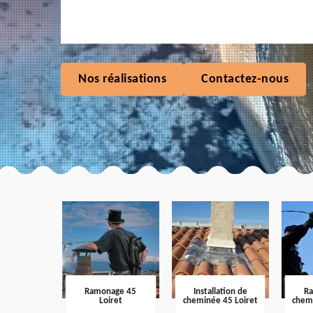
Nos réalisations
Contactez-nous
Ramonage 45
Installation de
R
Loiret
cheminée 45 Loiret
chem