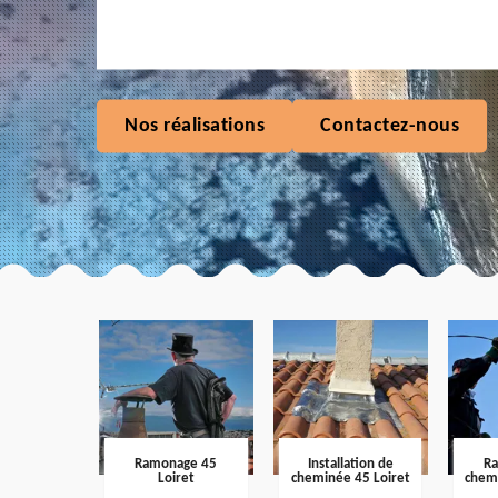
Nos réalisations
Contactez-nous
Ramonage 45
Installation de
R
Loiret
cheminée 45 Loiret
chem