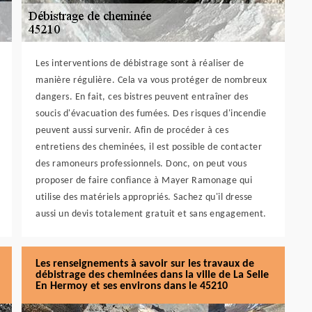
Les interventions de débistrage sont à réaliser de
manière régulière. Cela va vous protéger de nombreux
dangers. En fait, ces bistres peuvent entraîner des
soucis d'évacuation des fumées. Des risques d'incendie
peuvent aussi survenir. Afin de procéder à ces
entretiens des cheminées, il est possible de contacter
des ramoneurs professionnels. Donc, on peut vous
proposer de faire confiance à Mayer Ramonage qui
utilise des matériels appropriés. Sachez qu'il dresse
aussi un devis totalement gratuit et sans engagement.
Les renseignements à savoir sur les travaux de
débistrage des cheminées dans la ville de La Selle
En Hermoy et ses environs dans le 45210