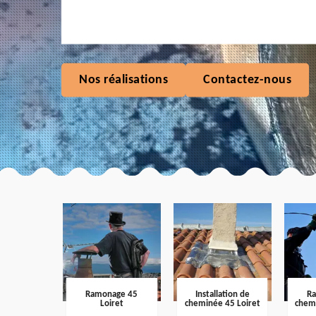
Nos réalisations
Contactez-nous
Ramonage 45
Installation de
R
Loiret
cheminée 45 Loiret
chem