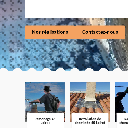
Nos réalisations
Contactez-nous
Ramonage 45
Installation de
R
Loiret
cheminée 45 Loiret
chem