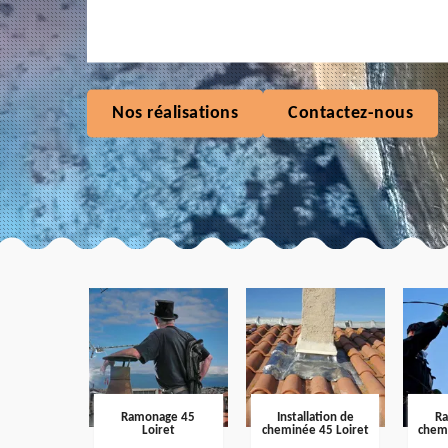
Nos réalisations
Contactez-nous
Ramonage 45
Installation de
R
Loiret
cheminée 45 Loiret
chem