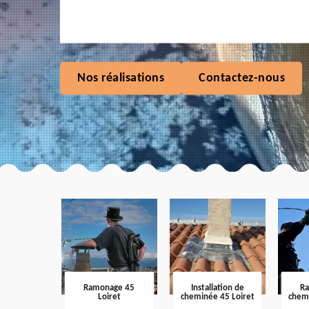
Nos réalisations
Contactez-nous
Ramonage 45
Installation de
R
Loiret
cheminée 45 Loiret
chem