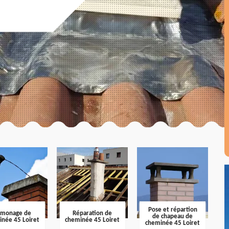
Pose et répartion
amonage de
Réparation de
de chapeau de
inée 45 Loiret
cheminée 45 Loiret
cheminée 45 Loiret