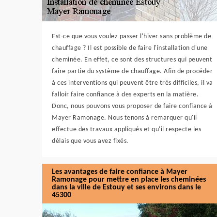
Est-ce que vous voulez passer l'hiver sans problème de
chauffage ? Il est possible de faire l'installation d'une
cheminée. En effet, ce sont des structures qui peuvent
faire partie du système de chauffage. Afin de procéder
à ces interventions qui peuvent être très difficiles, il va
falloir faire confiance à des experts en la matière.
Donc, nous pouvons vous proposer de faire confiance à
Mayer Ramonage. Nous tenons à remarquer qu'il
effectue des travaux appliqués et qu'il respecte les
délais que vous avez fixés.
Les avantages de faire confiance à Mayer
Ramonage pour mettre en place les cheminées
dans la ville de Estouy et ses environs dans le
45300