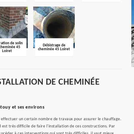
ation de solin
Débistrage de
cheminée 45
cheminée 45 Loiret
Loiret
STALLATION DE CHEMINÉE
stouy et ses environs
 effectuer un certain nombre de travaux pour assurer le chauffage.
est très difficile de faire l'installation de ces constructions. Par
éder à ces interventions qui sont très difficiles, il vaut mieux