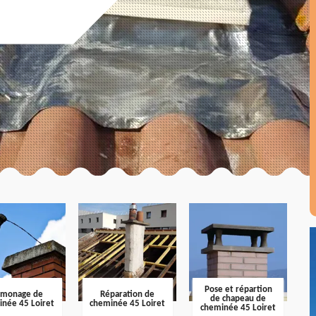
Pose et répartion
amonage de
Réparation de
de chapeau de
inée 45 Loiret
cheminée 45 Loiret
cheminée 45 Loiret