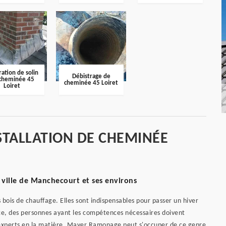
ation de solin
Débistrage de
cheminée 45
cheminée 45 Loiret
Loiret
STALLATION DE CHEMINÉE
 ville de Manchecourt et ses environs
 bois de chauffage. Elles sont indispensables pour passer un hiver
ce, des personnes ayant les compétences nécessaires doivent
experts en la matière. Mayer Ramonage peut s'occuper de ce genre