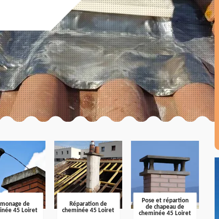
Pose et répartion
amonage de
Réparation de
de chapeau de
inée 45 Loiret
cheminée 45 Loiret
cheminée 45 Loiret