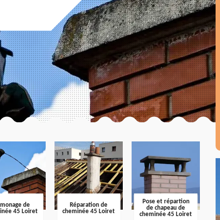
Pose et répartion
amonage de
Réparation de
de chapeau de
inée 45 Loiret
cheminée 45 Loiret
cheminée 45 Loiret