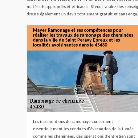
matériels appropriés et efficaces. Si vous voulez des rense
dresse également un devis totalement gratuit et sans eng
Mayer Ramonage et ses compétences pour
réaliser les travaux de ramonage des cheminées
dans la ville de Saint Peravy Epreux et les
localités avoisinantes dans le 45480
Les interventions de ramonage concernent
essentiellement les conduits d'évacuation de la fumée
comme les cheminées. Ces opérations d'entretien sont