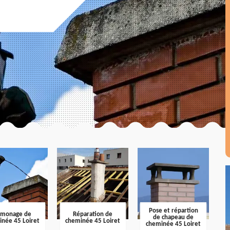
Pose et répartion
amonage de
Réparation de
de chapeau de
inée 45 Loiret
cheminée 45 Loiret
cheminée 45 Loiret