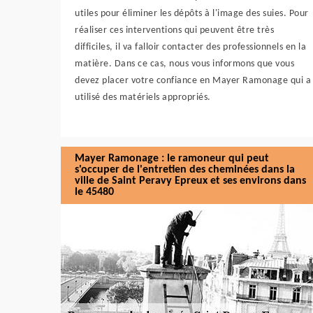
utiles pour éliminer les dépôts à l'image des suies. Pour
réaliser ces interventions qui peuvent être très
difficiles, il va falloir contacter des professionnels en la
matière. Dans ce cas, nous vous informons que vous
devez placer votre confiance en Mayer Ramonage qui a
utilisé des matériels appropriés.
Mayer Ramonage : le ramoneur qui peut
s'occuper de l'entretien des cheminées dans la
ville de Saint Peravy Epreux et ses environs dans
le 45480