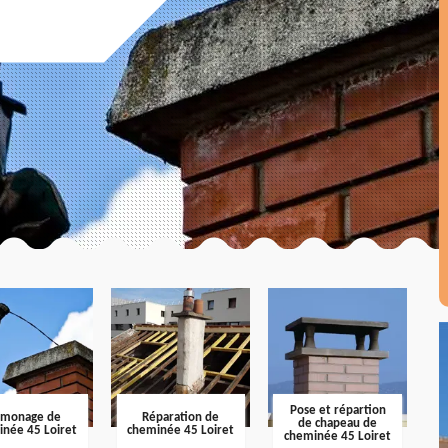
Pose et répartion
amonage de
Réparation de
de chapeau de
inée 45 Loiret
cheminée 45 Loiret
cheminée 45 Loiret