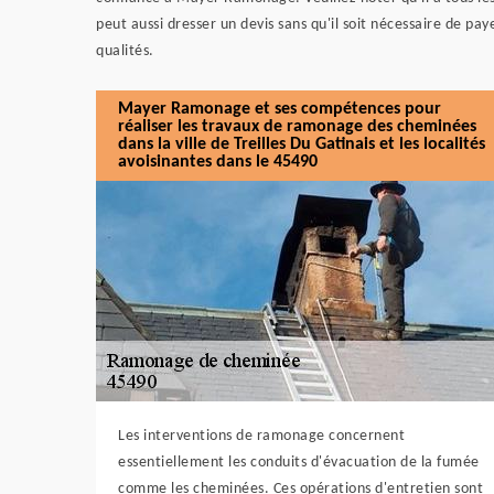
peut aussi dresser un devis sans qu'il soit nécessaire de pay
qualités.
Mayer Ramonage et ses compétences pour
réaliser les travaux de ramonage des cheminées
dans la ville de Treilles Du Gatinais et les localités
avoisinantes dans le 45490
Les interventions de ramonage concernent
essentiellement les conduits d'évacuation de la fumée
comme les cheminées. Ces opérations d'entretien sont