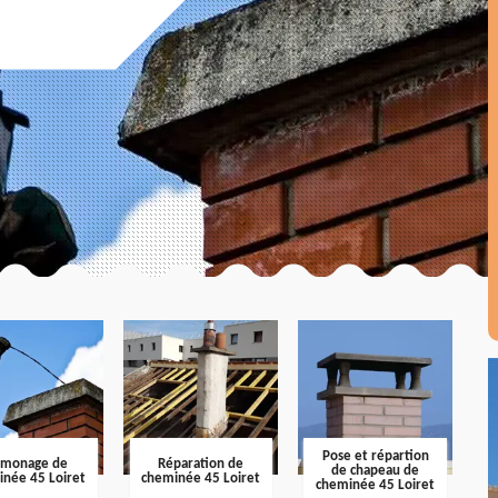
Pose et répartion
amonage de
Réparation de
de chapeau de
inée 45 Loiret
cheminée 45 Loiret
cheminée 45 Loiret