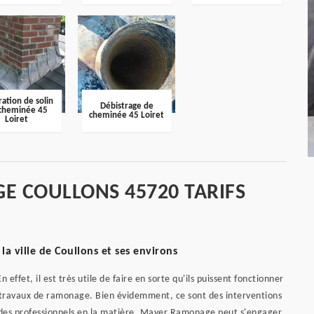
ation de solin
Débistrage de
cheminée 45
cheminée 45 Loiret
Loiret
E COULLONS 45720 TARIFS
a ville de Coullons et ses environs
 effet, il est très utile de faire en sorte qu'ils puissent fonctionner
s travaux de ramonage. Bien évidemment, ce sont des interventions
ter des professionnels en la matière. Mayer Ramonage peut s'engager