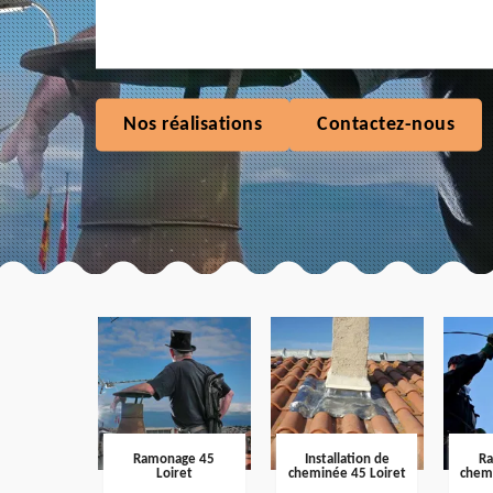
Nos réalisations
Contactez-nous
Ramonage 45
Installation de
R
Loiret
cheminée 45 Loiret
chem