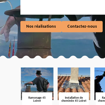
Nos réalisations
Contactez-nous
Ramonage 45
Installation de
R
Loiret
cheminée 45 Loiret
chem