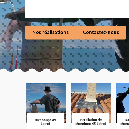
Nos réalisations
Contactez-nous
Ramonage 45
Installation de
R
Loiret
cheminée 45 Loiret
chem