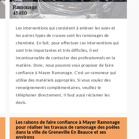
Les interventions qui consistent à enlever les suies et
les autres types de crasses sont les ramonages de
cheminée. En fait, pour effectuer ces interventions qui
sont très importantes et très difficiles, il est
incontournable de contacter des professionnels en la
matière. Donc, nous pouvons vous proposer de faire
confiance à Mayer Ramonage. C'est un ramoneur qui
utilise des matériels appropriés. Si vous voulez des
renseignements complémentaires, veuillez le
téléphoner directement. Il faut aussi réclamer les
devis.
Les raisons de faire confiance à Mayer Ramonage
pour réaliser les travaux de ramonage des poêles
dans la ville de Greneville En Beauce et ses
environs