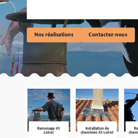
Nos réalisations
Contactez-nous
Ramonage 45
Installation de
R
Loiret
cheminée 45 Loiret
chem