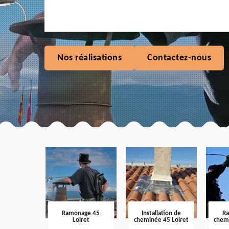
Nos réalisations
Contactez-nous
Ramonage 45
Installation de
R
Loiret
cheminée 45 Loiret
chem