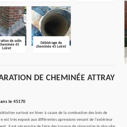
ation de solin
Débistrage de
cheminée 45
cheminée 45 Loiret
Loiret
ARATION DE CHEMINÉE ATTRAY
dans le 45170
bitation surtout en hiver à cause de la combustion des bois de
e est très exposé aux différentes agressions venant de l'extérieur
t, il est nécessaire de faire des travaux de réparation le plus vite