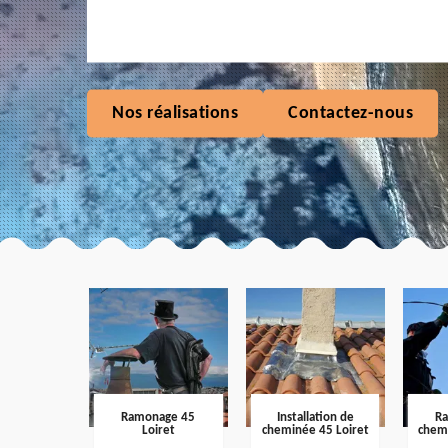
Nos réalisations
Contactez-nous
Ramonage 45
Installation de
R
Loiret
cheminée 45 Loiret
chem