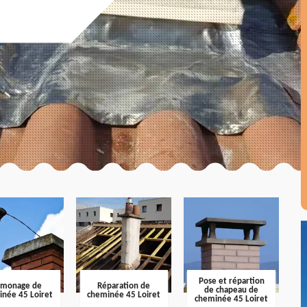
Pose et répartion
amonage de
Réparation de
de chapeau de
inée 45 Loiret
cheminée 45 Loiret
cheminée 45 Loiret