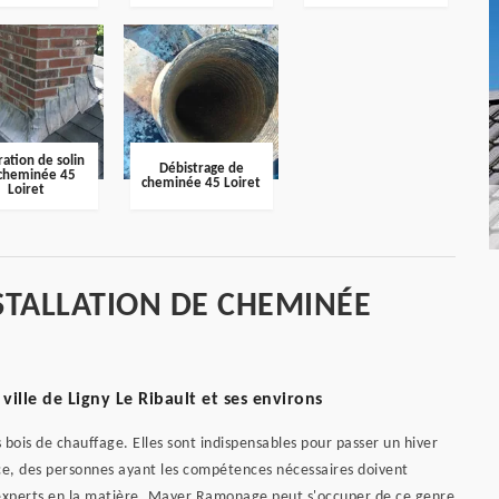
ation de solin
Débistrage de
cheminée 45
cheminée 45 Loiret
Loiret
STALLATION DE CHEMINÉE
ville de Ligny Le Ribault et ses environs
 bois de chauffage. Elles sont indispensables pour passer un hiver
ce, des personnes ayant les compétences nécessaires doivent
experts en la matière. Mayer Ramonage peut s'occuper de ce genre