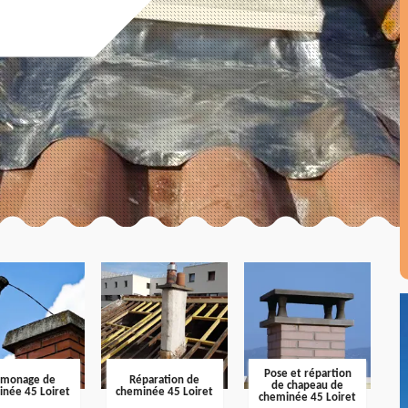
Pose et répartion
amonage de
Réparation de
de chapeau de
inée 45 Loiret
cheminée 45 Loiret
cheminée 45 Loiret