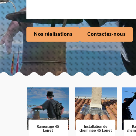
Nos réalisations
Contactez-nous
Ramonage 45
Installation de
R
Loiret
cheminée 45 Loiret
chem