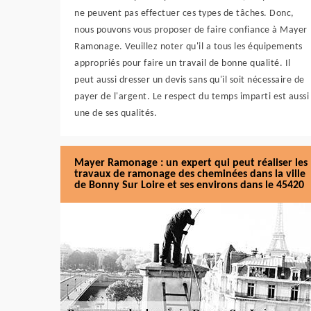
ne peuvent pas effectuer ces types de tâches. Donc,
nous pouvons vous proposer de faire confiance à Mayer
Ramonage. Veuillez noter qu'il a tous les équipements
appropriés pour faire un travail de bonne qualité. Il
peut aussi dresser un devis sans qu'il soit nécessaire de
payer de l'argent. Le respect du temps imparti est aussi
une de ses qualités.
Mayer Ramonage : un expert qui peut réaliser les
travaux de ramonage des cheminées dans la ville
de Bonny Sur Loire et ses environs dans le 45420