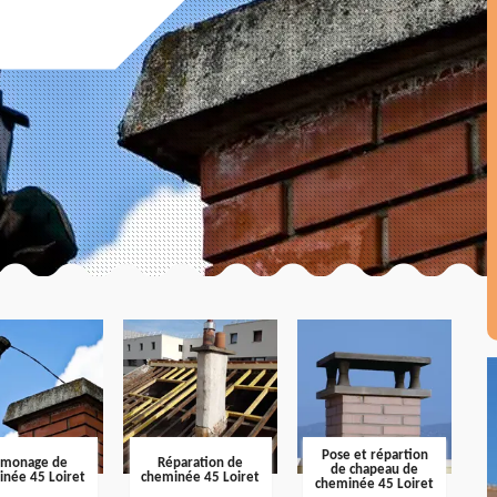
Pose et répartion
amonage de
Réparation de
de chapeau de
inée 45 Loiret
cheminée 45 Loiret
cheminée 45 Loiret