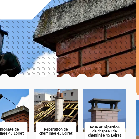
Pose et répartion
amonage de
Réparation de
de chapeau de
inée 45 Loiret
cheminée 45 Loiret
cheminée 45 Loiret