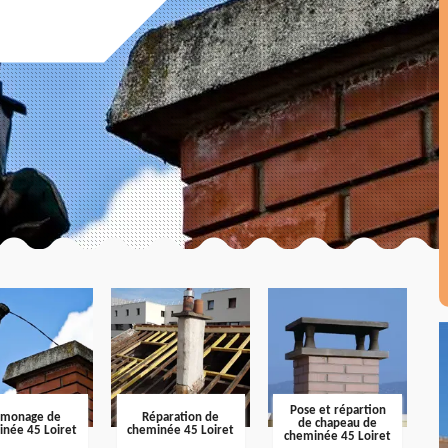
Pose et répartion
amonage de
Réparation de
de chapeau de
inée 45 Loiret
cheminée 45 Loiret
cheminée 45 Loiret