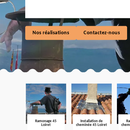
Nos réalisations
Contactez-nous
Ramonage 45
Installation de
R
Loiret
cheminée 45 Loiret
chem