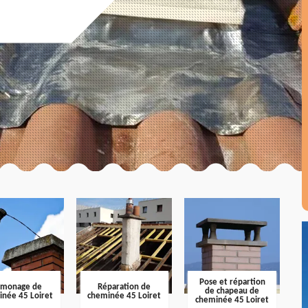
Pose et répartion
amonage de
Réparation de
de chapeau de
inée 45 Loiret
cheminée 45 Loiret
cheminée 45 Loiret